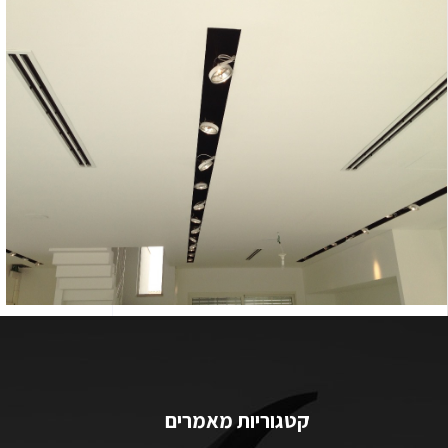
קטגוריות מאמרים