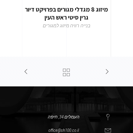
מיזוג 8 מגדלי מגורים בפרויקט דיור
גרין סיטי ראש העין
בנייה רוויה
מיזוג למגורים
העמלים 34, חיפה
office@sh100.co.il