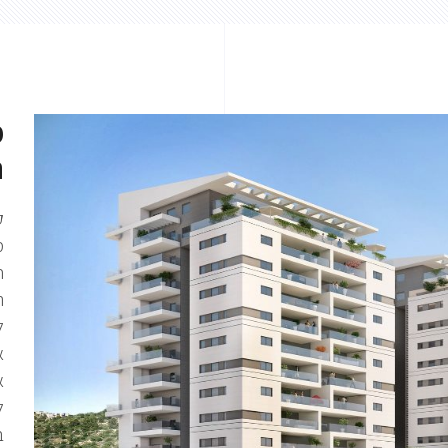
מ
ח
ק
מ
ח
ה
ל
א
א
ל