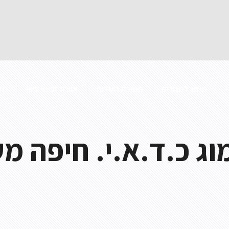
מיזוג למגורים
חטיבת השרות
אוורור ופינוי עשן
מק
וג כ.ד.א.י. חיפה מ
אוורור חניונים
בטיחות אש
אוויר צח
מדפי עשן 
אוורור מעבדות