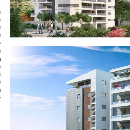
ה
ה
ח
ח
ש
ח
ב
מ
ו
ה
מ
ל