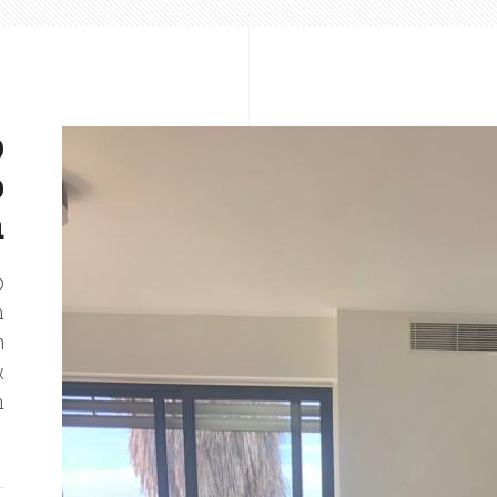
פ
ב
בט
ה
א
ב