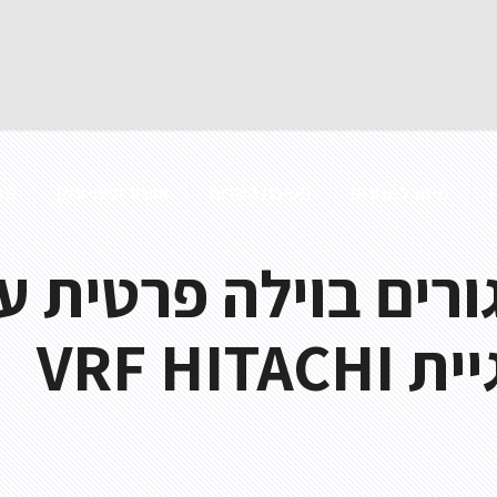
מיזוג למגורים
חטיבת השרות
אוורור ופינוי עשן
מק
סי מגורים בוילה פרטית 
VRF H
אוורור חניונים
בטיחות אש
אוויר צח
מדפי עשן 
אוורור מעבדות