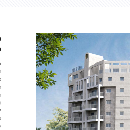
מ
פ
ו
א
ה
ה
ה
ל
פ
ש