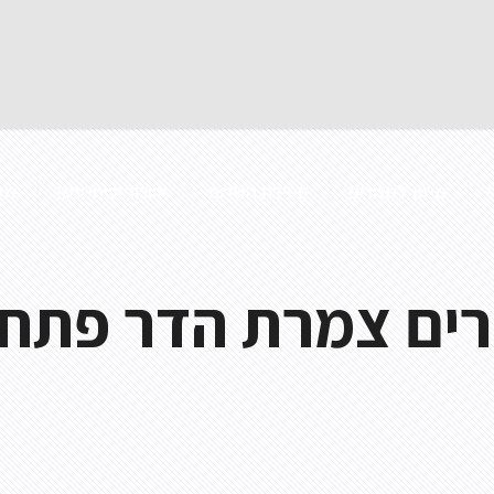
מיזוג למגורים
חטיבת השרות
אוורור ופינוי עשן
מק
ורים צמרת הדר פתח
אוורור חניונים
בטיחות אש
אוויר צח
מדפי עשן 
אוורור מעבדות