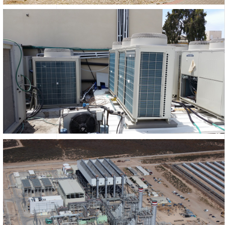
מיזוג או
אולמות א