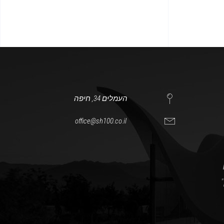
התקנת מערכות קירור למפעל חד אסף מתכות
מיזוג תעשייתי
מפעלים
העמלים 34, חיפה
office@sh100.co.il