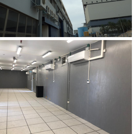
 ג'וליס
ב