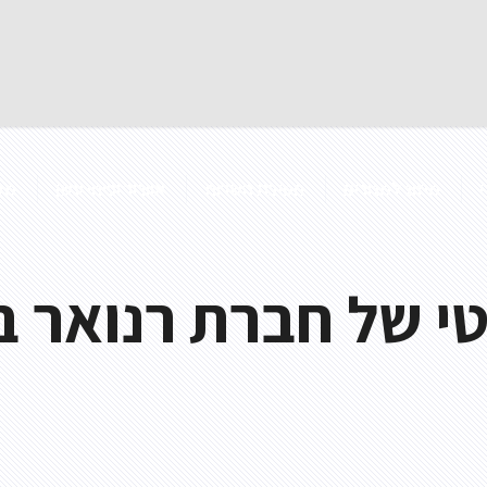
מיזוג למגורים
חטיבת השרות
אוורור ופינוי עשן
מק
טי של חברת רנואר ב
אוורור חניונים
בטיחות אש
אוויר צח
מדפי עשן 
אוורור מעבדות