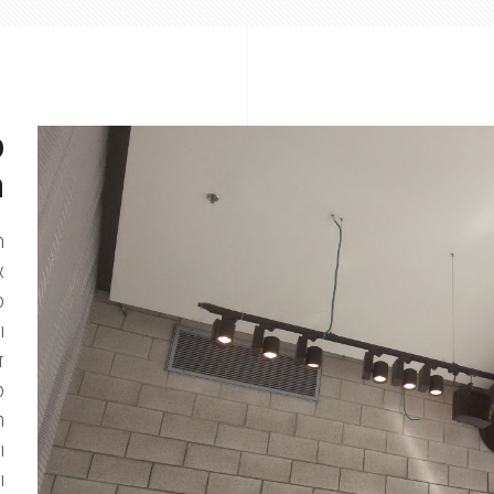
מ
ר
ח
א
ו
ד
מ
ה
ו