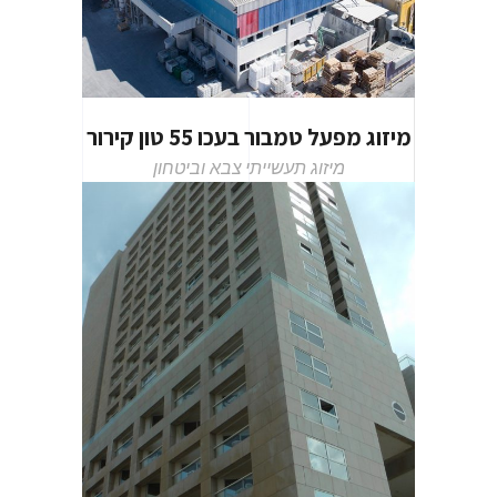
מיזוג מפעל טמבור בעכו 55 טון קירור
מיזוג תעשייתי
צבא וביטחון