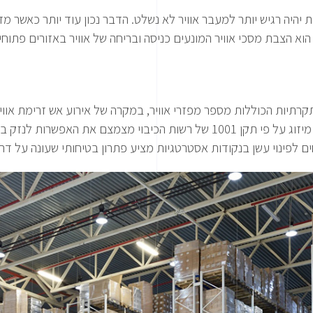
 יהיה רגיש יותר למעבר אוויר לא נשלט. הדבר נכון עוד יותר כאשר מ
הוא הצבת מסכי אוויר המונעים כניסה ובריחה של אוויר באזורים פתוחי
קרתיות הכוללות מספר מפזרי אוויר, במקרה של אירוע אש זרימת אווי
יותר ופיזור עשן וגזים רעילים ברחבי המבנה. תכנון מערכת מיזוג על פי תקן 1001 ש
 לפינוי עשן בנקודות אסטרטגיות מציע פתרון בטיחותי שעונה על דרי