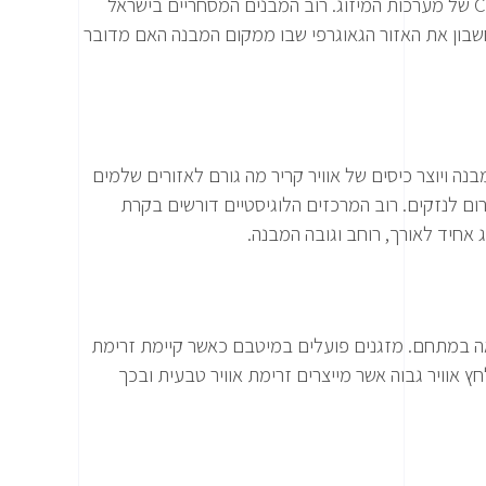
בתכנון מערכות מיזוג למבנים גדולים יש לקחת בחשבון גורמים הנדסיים וסביבתיים כפרמטרים בחישוב עוצמת BTU והספק CFM של מערכות המיזוג. רוב המבנים המסחריים בישראל
בחשבון את האזור הגאוגרפי שבו ממקום המבנה האם מדובר
בנה ויוצר כיסים של אוויר קריר מה גורם לאזורים שלמים
ם לנזקים. רוב המרכזים הלוגיסטיים דורשים בקרת
אחיד לאורך, רוחב וגובה המבנה.
מלאה במתחם. מזגנים פועלים במיטבם כאשר קיימת זרימת
לחץ אוויר גבוה אשר מייצרים זרימת אוויר טבעית ובכך